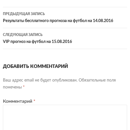
Навигация
ПРЕДЫДУЩАЯ ЗАПИСЬ
по
Результаты бесплатного прогноза на футбол на 14.08.2016
записям
СЛЕДУЮЩАЯ ЗАПИСЬ
VIP прогноз на футбол на 15.08.2016
ДОБАВИТЬ КОММЕНТАРИЙ
Ваш адрес email не будет опубликован.
Обязательные поля
помечены
*
Комментарий
*