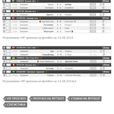
Результаты VIP прогноза на футбол на 14.08.2016
Результаты VIP прогноза на футбол на 14.08.2016х2
VIP ПРОГНОЗ
ПРОГНОЗ НА ФУТБОЛ
СТАВКИ НА ФУТБОЛ
СТАТИСТИКА