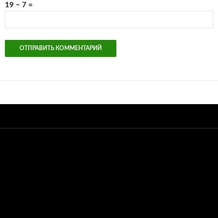
19 − 7 =