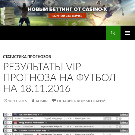
Перейти
к
содержимому
Поиск
Прогнозы на футбол — ставки на футбол
ОСНОВ
МЕНЮ
СТАТИСТИКА ПРОГНОЗОВ
РЕЗУЛЬТАТЫ VIP
ПРОГНОЗА НА ФУТБОЛ
НА 18.11.2016
18.11.2016
ADMIN
ОСТАВИТЬ КОММЕНТАРИЙ