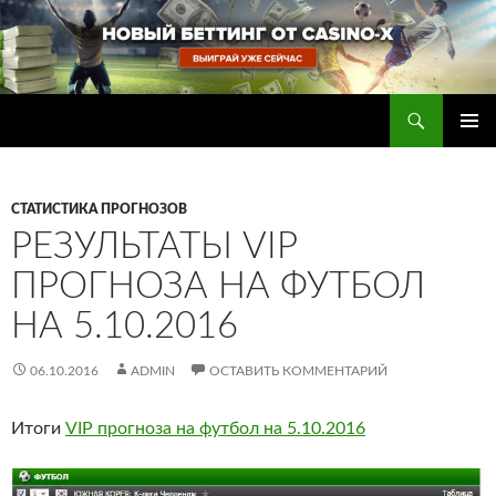
Перейти
к
содержимому
Поиск
Прогнозы на футбол — ставки на футбол
ОСНОВ
МЕНЮ
СТАТИСТИКА ПРОГНОЗОВ
РЕЗУЛЬТАТЫ VIP
ПРОГНОЗА НА ФУТБОЛ
НА 5.10.2016
06.10.2016
ADMIN
ОСТАВИТЬ КОММЕНТАРИЙ
Итоги
VIP прогноза на футбол на 5.10.2016