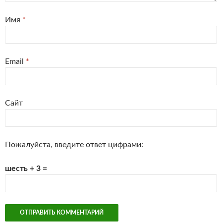
Имя
*
Email
*
Сайт
Пожалуйста, введите ответ цифрами:
шесть + 3 =