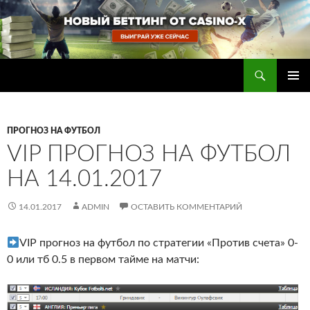
Перейти
к
содержимому
Поиск
Прогнозы на футбол — ставки на футбол
ОСНОВ
МЕНЮ
ПРОГНОЗ НА ФУТБОЛ
VIP ПРОГНОЗ НА ФУТБОЛ
НА 14.01.2017
14.01.2017
ADMIN
ОСТАВИТЬ КОММЕНТАРИЙ
VIP прогноз на футбол по стратегии «Против счета» 0-
0 или тб 0.5 в первом тайме на матчи: