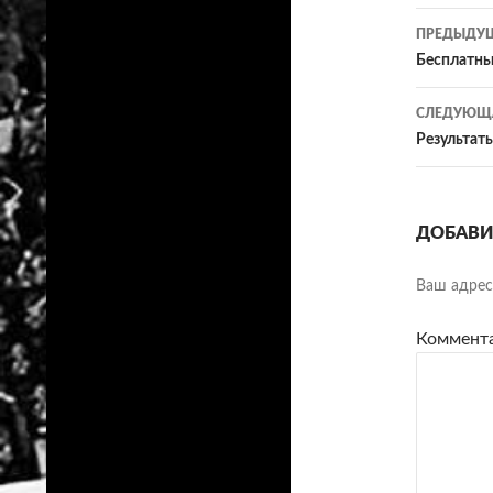
Нави
ПРЕДЫДУЩ
по
Бесплатный
запи
СЛЕДУЮЩА
Результаты
ДОБАВИ
Ваш адрес 
Коммент