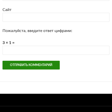
Сайт
Пожалуйста, введите ответ цифрами:
3 × 1 =