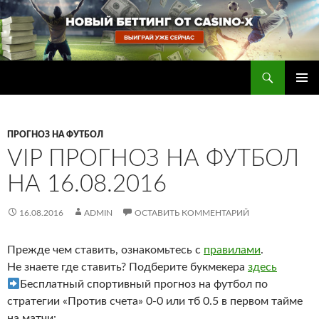
Перейти
к
содержимому
Поиск
Прогнозы на футбол — ставки на футбол
ОСНОВ
МЕНЮ
ПРОГНОЗ НА ФУТБОЛ
VIP ПРОГНОЗ НА ФУТБОЛ
НА 16.08.2016
16.08.2016
ADMIN
ОСТАВИТЬ КОММЕНТАРИЙ
Прежде чем ставить, ознакомьтесь с
правилами
.
Не знаете где ставить? Подберите букмекера
здесь
Бесплатный спортивный прогноз на футбол по
стратегии «Против счета» 0-0 или тб 0.5 в первом тайме
на матчи: