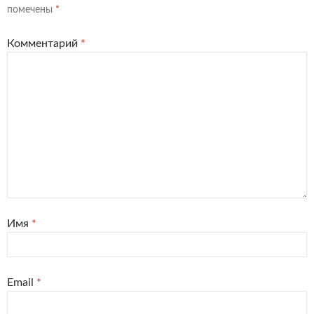
помечены
*
Комментарий
*
Имя
*
Email
*