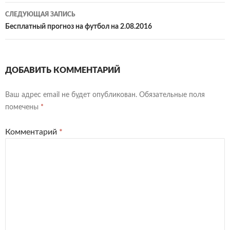
записям
СЛЕДУЮЩАЯ ЗАПИСЬ
Бесплатный прогноз на футбол на 2.08.2016
ДОБАВИТЬ КОММЕНТАРИЙ
Ваш адрес email не будет опубликован.
Обязательные поля
помечены
*
Комментарий
*