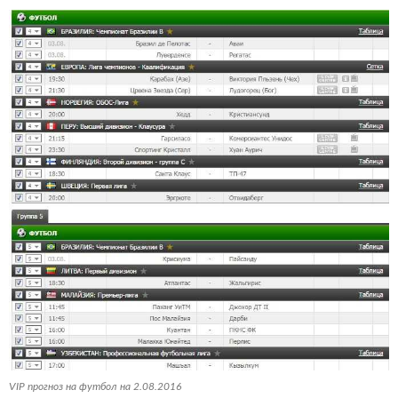
VIP прогноз на футбол на 2.08.2016