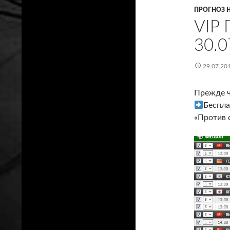
ПРОГНОЗ 
VIP
30.0
29.07.20
Прежде ч
Беспла
«Против с