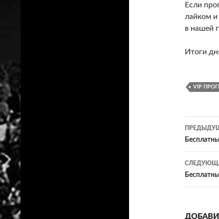
Если про
лайком и
в нашей 
Итоги д
VIP ПРО
Нави
ПРЕДЫДУЩ
по
Бесплатный
запи
СЛЕДУЮЩА
Бесплатный
ДОБАВИ