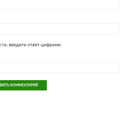
та, введите ответ цифрами: