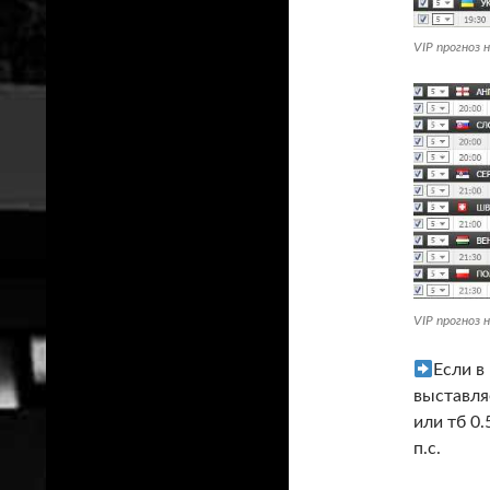
VIP прогноз 
VIP прогноз 
Если в
выставля
или тб 0.
п.с.