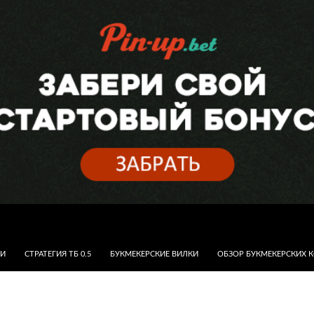
КИ
СТРАТЕГИЯ ТБ 0.5
БУКМЕКЕРСКИЕ ВИЛКИ
ОБЗОР БУКМЕКЕРСКИХ 