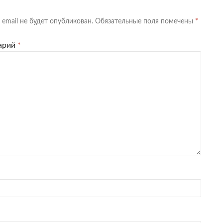
email не будет опубликован.
Обязательные поля помечены
*
арий
*