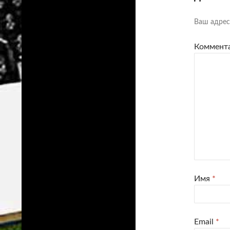
Ваш адрес 
Коммент
Имя
*
Email
*