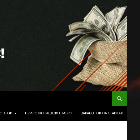
КОНТОР
ПРИЛОЖЕНИЕ ДЛЯ СТАВОК
ЗАРАБОТОК НА СТАВКАХ