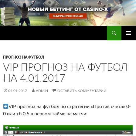
Перейти
к
содержимому
Поиск
Прогнозы на футбол — ставки на футбол
ОСНОВ
МЕНЮ
ПРОГНОЗ НА ФУТБОЛ
VIP ПРОГНОЗ НА ФУТБОЛ
НА 4.01.2017
04.01.2017
ADMIN
ОСТАВИТЬ КОММЕНТАРИЙ
VIP прогноз на футбол по стратегии «Против счета» 0-
0 или тб 0.5 в первом тайме на матчи: