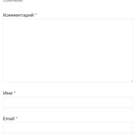
помечены
*
Комментарий
*
Имя
*
Email
*