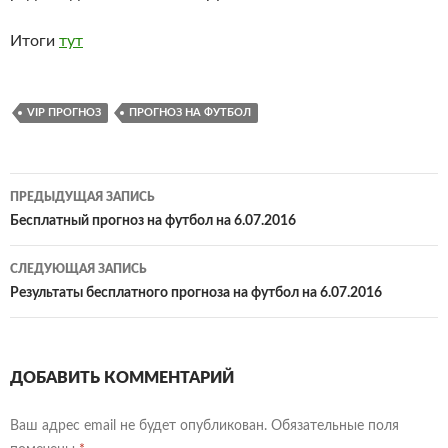
Итоги
тут
VIP ПРОГНОЗ
ПРОГНОЗ НА ФУТБОЛ
Навигация
ПРЕДЫДУЩАЯ ЗАПИСЬ
по
Бесплатный прогноз на футбол на 6.07.2016
записям
СЛЕДУЮЩАЯ ЗАПИСЬ
Результаты бесплатного прогноза на футбол на 6.07.2016
ДОБАВИТЬ КОММЕНТАРИЙ
Ваш адрес email не будет опубликован.
Обязательные поля