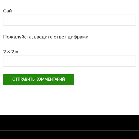
Сайт
Пожалуйста, введите ответ цифрами:
2 × 2 =