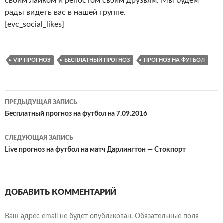
своим лайком и репостом своим друзьям. Мы будем
рады видеть вас в нашей группе.
[evc_social_likes]
VIP ПРОГНОЗ
БЕСПЛАТНЫЙ ПРОГНОЗ
ПРОГНОЗ НА ФУТБОЛ
Навигация
ПРЕДЫДУЩАЯ ЗАПИСЬ
по
Бесплатный прогноз на футбол на 7.09.2016
записям
СЛЕДУЮЩАЯ ЗАПИСЬ
Live прогноз на футбол на матч Дарлингтон — Стокпорт
ДОБАВИТЬ КОММЕНТАРИЙ
Ваш адрес email не будет опубликован.
Обязательные поля