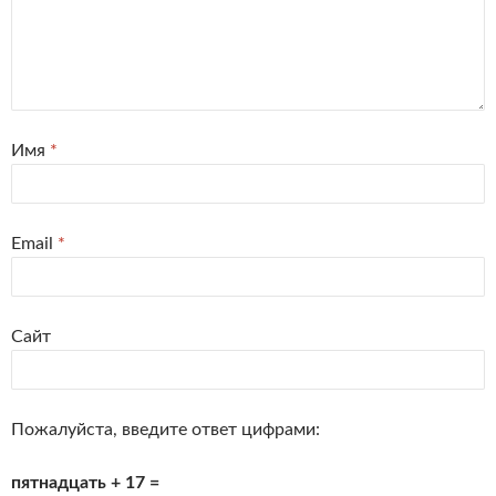
Имя
*
Email
*
Сайт
Пожалуйста, введите ответ цифрами:
пятнадцать + 17 =