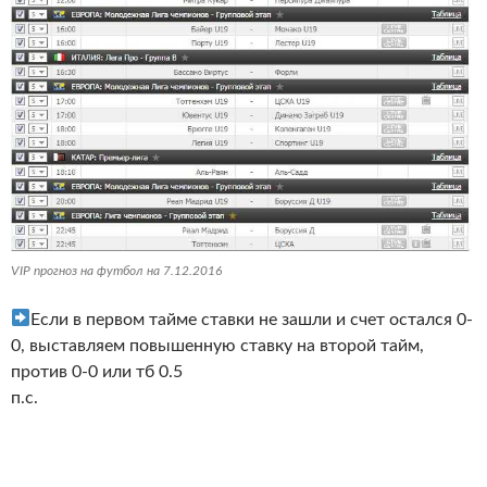
VIP прогноз на футбол на 7.12.2016
Если в первом тайме ставки не зашли и счет остался 0-
0, выставляем повышенную ставку на второй тайм,
против 0-0 или тб 0.5
п.с.