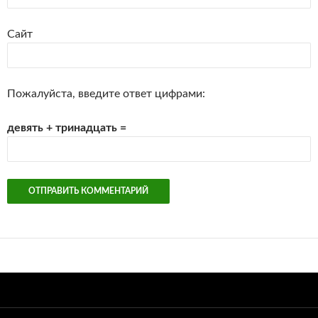
Сайт
Пожалуйста, введите ответ цифрами:
девять + тринадцать =