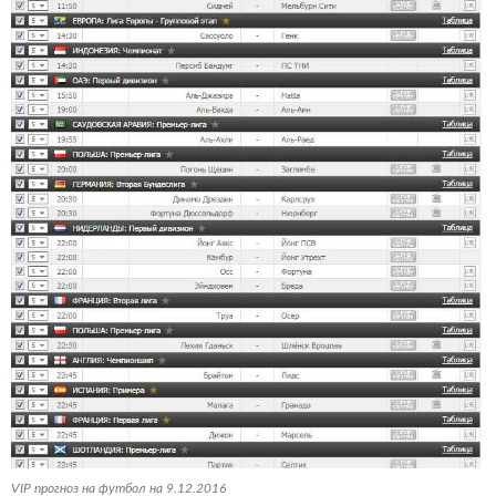
VIP прогноз на футбол на 9.12.2016