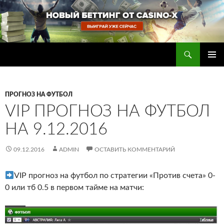
Перейти
к
содержимому
Поиск
Прогнозы на футбол — ставки на футбол
ОСНОВ
МЕНЮ
ПРОГНОЗ НА ФУТБОЛ
VIP ПРОГНОЗ НА ФУТБОЛ
НА 9.12.2016
09.12.2016
ADMIN
ОСТАВИТЬ КОММЕНТАРИЙ
VIP прогноз на футбол по стратегии «Против счета» 0-
0 или тб 0.5 в первом тайме на матчи: