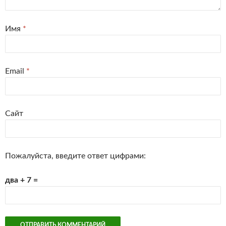
Имя
*
Email
*
Сайт
Пожалуйста, введите ответ цифрами:
два + 7 =