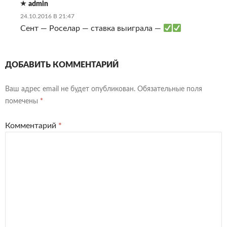
admin
24.10.2016 В 21:47
Сент — Роселар — ставка выиграла —
ДОБАВИТЬ КОММЕНТАРИЙ
Ваш адрес email не будет опубликован.
Обязательные поля
помечены
*
Комментарий
*