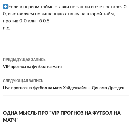
Если в первом тайме ставки не зашли и счет остался 0-
0, выставляем повышенную ставку на второй тайм,
против 0-0 или тб 0.5
п.с.
Навигация
ПРЕДЫДУЩАЯ ЗАПИСЬ
по
VIP прогноз на футбол на матч
записям
СЛЕДУЮЩАЯ ЗАПИСЬ
Live прогноз на футбол на матч Хайденхайм — Динамо Дрезден
ОДНА МЫСЛЬ ПРО “VIP ПРОГНОЗ НА ФУТБОЛ НА
МАТЧ”