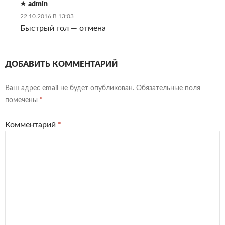
admin
22.10.2016 В 13:03
Быстрый гол — отмена
ДОБАВИТЬ КОММЕНТАРИЙ
Ваш адрес email не будет опубликован.
Обязательные поля
помечены
*
Комментарий
*