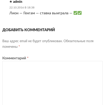
admin
22.10.2016 В 18:38
Лион — Генгам — ставка выиграла —
ДОБАВИТЬ КОММЕНТАРИЙ
Ваш адрес email не будет опубликован.
Обязательные поля
помечены
*
Комментарий
*