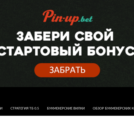
КИ
СТРАТЕГИЯ ТБ 0.5
БУКМЕКЕРСКИЕ ВИЛКИ
ОБЗОР БУКМЕКЕРСКИХ 