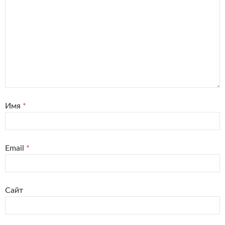
Имя
*
Email
*
Сайт