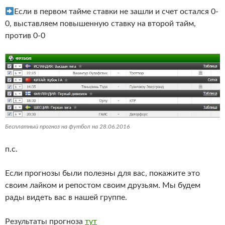
Если в первом тайме ставки не зашли и счет остался 0-
0, выставляем повышенную ставку на второй тайм,
против 0-0
Бесплатный прогноз на футбол на 28.06.2016
п.с.
Если прогнозы были полезны для вас, покажите это
своим лайком и репостом своим друзьям. Мы будем
рады видеть вас в нашей группе.
Результаты прогноза
тут