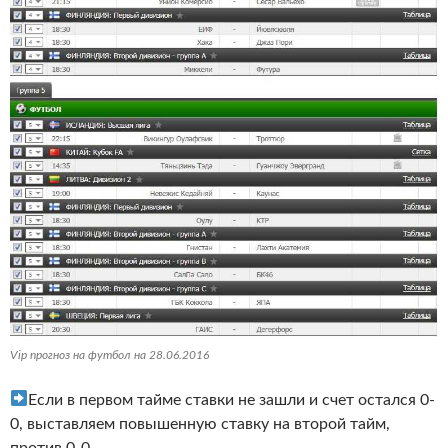
Vip прогноз на футбол на 28.06.2016
Если в первом тайме ставки не зашли и счет остался 0-
0, выставляем повышенную ставку на второй тайм,
против 0-0