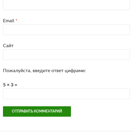
Email
*
Сайт
Пожалуйста, введите ответ цифрами:
5 × 3 =