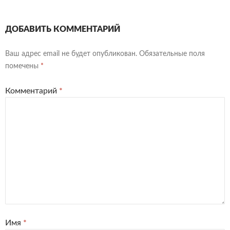
ДОБАВИТЬ КОММЕНТАРИЙ
Ваш адрес email не будет опубликован.
Обязательные поля
помечены
*
Комментарий
*
Имя
*