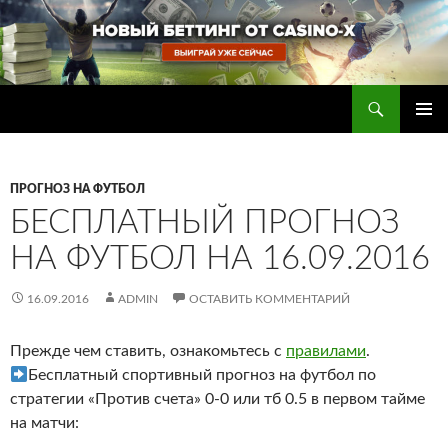
Перейти
к
содержимому
Поиск
Прогнозы на футбол — ставки на футбол
ОСНОВ
МЕНЮ
ПРОГНОЗ НА ФУТБОЛ
БЕСПЛАТНЫЙ ПРОГНОЗ
НА ФУТБОЛ НА 16.09.2016
16.09.2016
ADMIN
ОСТАВИТЬ КОММЕНТАРИЙ
Прежде чем ставить, ознакомьтесь с
правилами
.
Бесплатный спортивный прогноз на футбол по
стратегии «Против счета» 0-0 или тб 0.5 в первом тайме
на матчи: