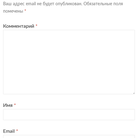
Ваш адрес email не будет опубликован.
Обязательные поля
помечены
*
Комментарий
*
Имя
*
Email
*