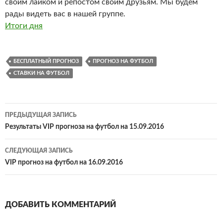
своим лайком и репостом своим друзьям. Мы будем
рады видеть вас в нашей группе.
Итоги дня
БЕСПЛАТНЫЙ ПРОГНОЗ
ПРОГНОЗ НА ФУТБОЛ
СТАВКИ НА ФУТБОЛ
Навигация
ПРЕДЫДУЩАЯ ЗАПИСЬ
по
Результаты VIP прогноза на футбол на 15.09.2016
записям
СЛЕДУЮЩАЯ ЗАПИСЬ
VIP прогноз на футбол на 16.09.2016
ДОБАВИТЬ КОММЕНТАРИЙ