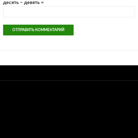
десять − девять =