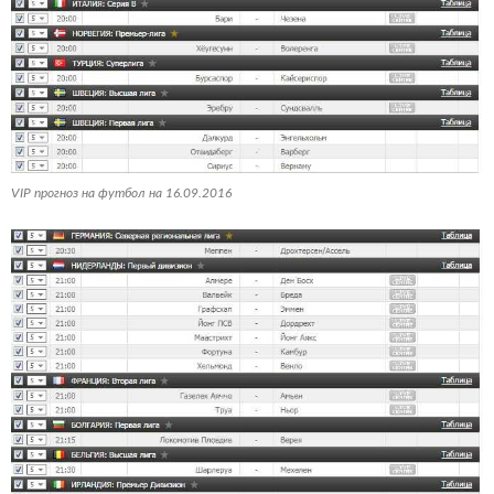
VIP прогноз на футбол на 16.09.2016