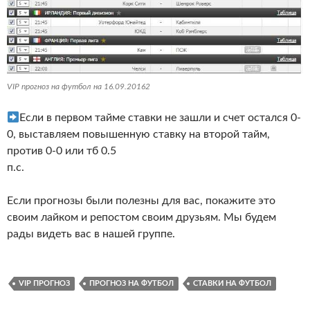
VIP прогноз на футбол на 16.09.20162
Если в первом тайме ставки не зашли и счет остался 0-
0, выставляем повышенную ставку на второй тайм,
против 0-0 или тб 0.5
п.с.
Если прогнозы были полезны для вас, покажите это
своим лайком и репостом своим друзьям. Мы будем
рады видеть вас в нашей группе.
VIP ПРОГНОЗ
ПРОГНОЗ НА ФУТБОЛ
СТАВКИ НА ФУТБОЛ