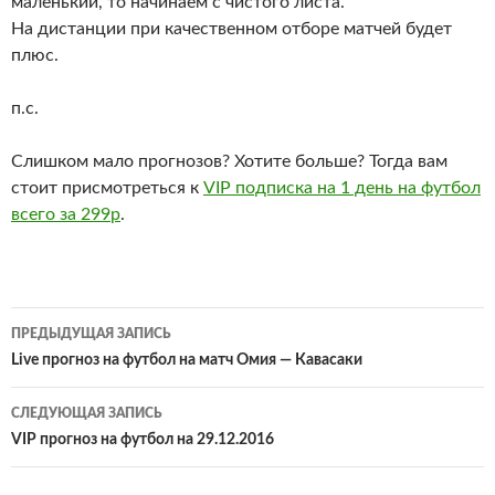
маленький, то начинаем с чистого листа.
На дистанции при качественном отборе матчей будет
плюс.
п.с.
Слишком мало прогнозов? Хотите больше? Тогда вам
стоит присмотреться к
VIP подписка на 1 день на футбол
всего за 299р
.
Навигация
ПРЕДЫДУЩАЯ ЗАПИСЬ
по
Live прогноз на футбол на матч Омия — Кавасаки
записям
СЛЕДУЮЩАЯ ЗАПИСЬ
VIP прогноз на футбол на 29.12.2016