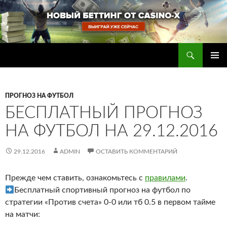
Перейти
к
содержимому
Поиск
Прогнозы на футбол — ставки на футбол
ОСНОВ
МЕНЮ
ПРОГНОЗ НА ФУТБОЛ
БЕСПЛАТНЫЙ ПРОГНОЗ
НА ФУТБОЛ НА 29.12.2016
29.12.2016
ADMIN
ОСТАВИТЬ КОММЕНТАРИЙ
Прежде чем ставить, ознакомьтесь с
правилами
.
Бесплатный спортивный прогноз на футбол по
стратегии «Против счета» 0-0 или тб 0.5 в первом тайме
на матчи: