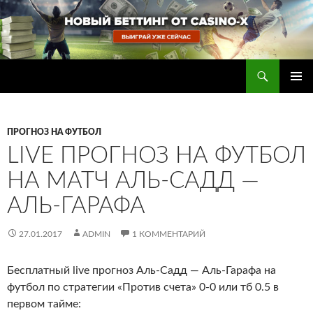
Перейти
к
содержимому
Поиск
Прогнозы на футбол — ставки на футбол
ОСНОВ
МЕНЮ
ПРОГНОЗ НА ФУТБОЛ
LIVE ПРОГНОЗ НА ФУТБОЛ
НА МАТЧ АЛЬ-САДД —
АЛЬ-ГАРАФА
27.01.2017
ADMIN
1 КОММЕНТАРИЙ
Бесплатный live прогноз Аль-Садд — Аль-Гарафа на
футбол по стратегии «Против счета» 0-0 или тб 0.5 в
первом тайме
: