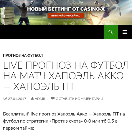
Перейти
к
содержимому
Поиск
Прогнозы на футбол — ставки на футбол
ОСНОВ
МЕНЮ
ПРОГНОЗ НА ФУТБОЛ
LIVE ПРОГНОЗ НА ФУТБОЛ
НА МАТЧ ХАПОЭЛЬ АККО
— ХАПОЭЛЬ ПТ
27.01.2017
ADMIN
ОСТАВИТЬ КОММЕНТАРИЙ
Бесплатный live прогноз Хапоэль Акко — Хапоэль ПТ на
футбол по стратегии «Против счета» 0-0 или тб 0.5 в
первом тайме
: