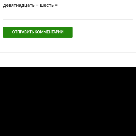
девятнадцать − шесть =