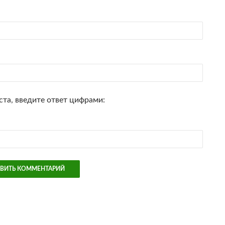
та, введите ответ цифрами: