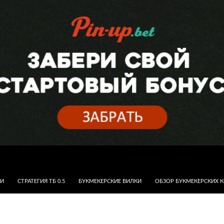
КИ
СТРАТЕГИЯ ТБ 0.5
БУКМЕКЕРСКИЕ ВИЛКИ
ОБЗОР БУКМЕКЕРСКИХ 