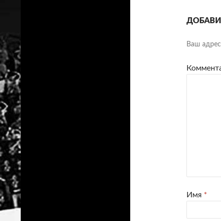
ДОБАВИ
Ваш адрес 
Коммент
Имя
*