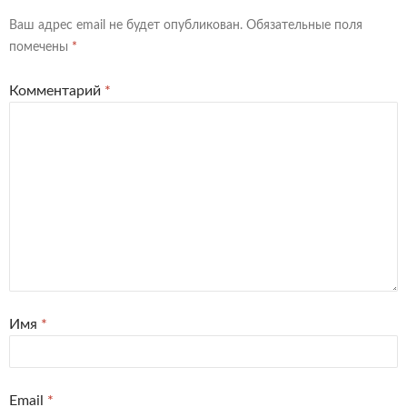
Ваш адрес email не будет опубликован.
Обязательные поля
помечены
*
Комментарий
*
Имя
*
Email
*