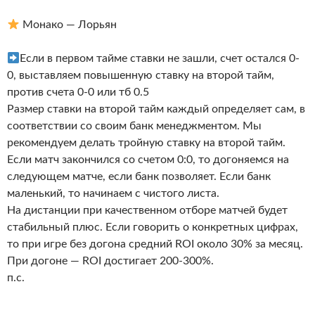
Монако — Лорьян
Если в первом тайме ставки не зашли, счет остался 0-
0, выставляем повышенную ставку на второй тайм,
против счета 0-0 или тб 0.5
Размер ставки на второй тайм каждый определяет сам, в
соответствии со своим банк менеджментом. Мы
рекомендуем делать тройную ставку на второй тайм.
Если матч закончился со счетом 0:0, то догоняемся на
следующем матче, если банк позволяет. Если банк
маленький, то начинаем с чистого листа.
На дистанции при качественном отборе матчей будет
стабильный плюс. Если говорить о конкретных цифрах,
то при игре без догона средний ROI около 30% за месяц.
При догоне — ROI достигает 200-300%.
п.с.