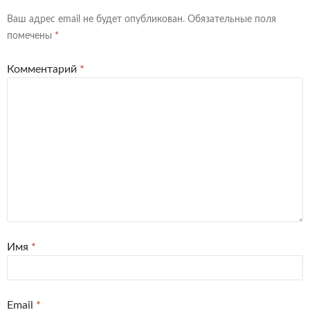
Ваш адрес email не будет опубликован.
Обязательные поля
помечены
*
Комментарий
*
Имя
*
Email
*