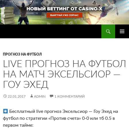
Перейти
к
содержимому
Поиск
Прогнозы на футбол — ставки на футбол
ОСНОВ
МЕНЮ
ПРОГНОЗ НА ФУТБОЛ
LIVE ПРОГНОЗ НА ФУТБОЛ
НА МАТЧ ЭКСЕЛЬСИОР —
ГОУ ЭХЕД
22.01.2017
ADMIN
1 КОММЕНТАРИЙ
Бесплатный live прогноз Эксельсиор — Гоу Эхед на
футбол по стратегии «Против счета» 0-0 или тб 0.5 в
первом тайме
: