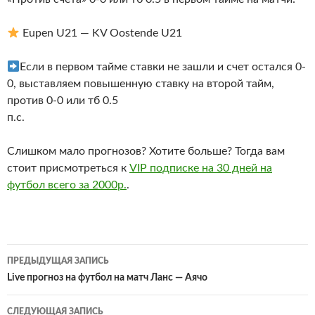
Eupen U21 — KV Oostende U21
Если в первом тайме ставки не зашли и счет остался 0-
0, выставляем повышенную ставку на второй тайм,
против 0-0 или тб 0.5
п.с.
Слишком мало прогнозов? Хотите больше? Тогда вам
стоит присмотреться к
VIP подписке на 30 дней на
футбол всего за 2000р.
.
Навигация
ПРЕДЫДУЩАЯ ЗАПИСЬ
по
Live прогноз на футбол на матч Ланс — Аячо
записям
СЛЕДУЮЩАЯ ЗАПИСЬ