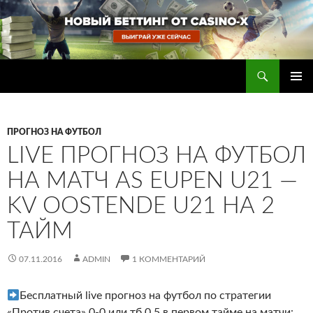
Перейти
к
содержимому
Поиск
Прогнозы на футбол — ставки на футбол
ОСНОВ
МЕНЮ
ПРОГНОЗ НА ФУТБОЛ
LIVE ПРОГНОЗ НА ФУТБОЛ
НА МАТЧ AS EUPEN U21 —
KV OOSTENDE U21 НА 2
ТАЙМ
07.11.2016
ADMIN
1 КОММЕНТАРИЙ
Бесплатный live прогноз на футбол по стратегии
«Против счета» 0-0 или тб 0.5 в первом тайме на матчи: