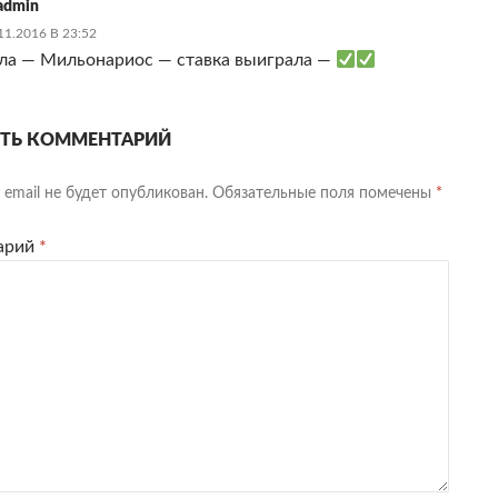
admin
11.2016 В 23:52
ла — Мильонариос — ставка выиграла —
ТЬ КОММЕНТАРИЙ
email не будет опубликован.
Обязательные поля помечены
*
арий
*