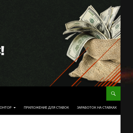
КОНТОР
ПРИЛОЖЕНИЕ ДЛЯ СТАВОК
ЗАРАБОТОК НА СТАВКАХ