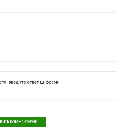
та, введите ответ цифрами: