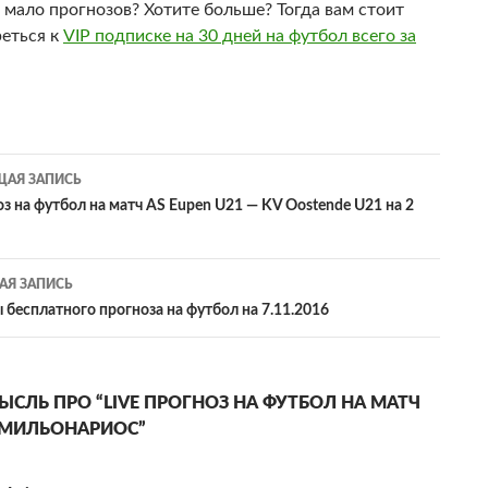
мало прогнозов? Хотите больше? Тогда вам стоит
еться к
VIP подписке на 30 дней на футбол всего за
гация
АЯ ЗАПИСЬ
оз на футбол на матч AS Eupen U21 — KV Oostende U21 на 2
сям
Я ЗАПИСЬ
 бесплатного прогноза на футбол на 7.11.2016
СЛЬ ПРО “LIVE ПРОГНОЗ НА ФУТБОЛ НА МАТЧ
 МИЛЬОНАРИОС”