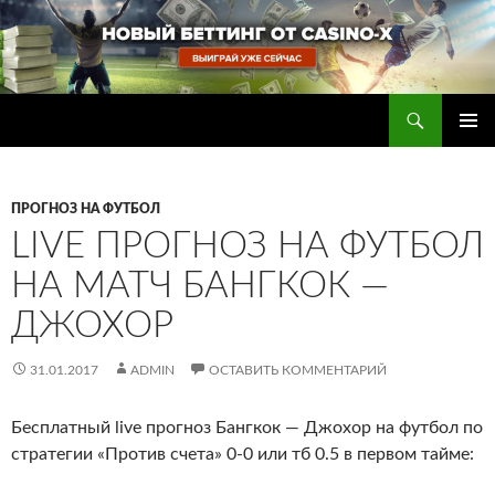
Перейти
к
содержимому
Поиск
Прогнозы на футбол — ставки на футбол
ОСНОВ
МЕНЮ
ПРОГНОЗ НА ФУТБОЛ
LIVE ПРОГНОЗ НА ФУТБОЛ
НА МАТЧ БАНГКОК —
ДЖОХОР
31.01.2017
ADMIN
ОСТАВИТЬ КОММЕНТАРИЙ
Бесплатный live прогноз Бангкок — Джохор на футбол по
стратегии «Против счета» 0-0 или тб 0.5 в первом тайме
: