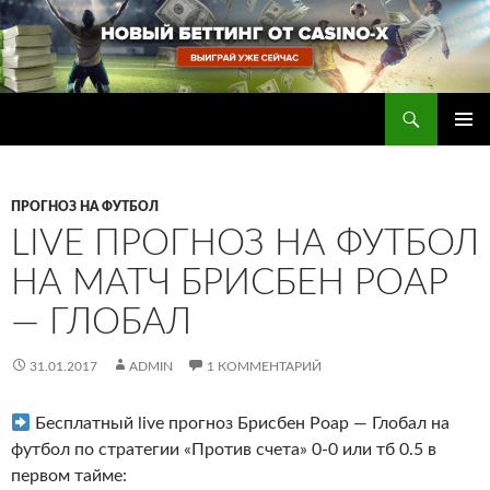
Перейти
к
содержимому
Поиск
Прогнозы на футбол — ставки на футбол
ОСНОВ
МЕНЮ
ПРОГНОЗ НА ФУТБОЛ
LIVE ПРОГНОЗ НА ФУТБОЛ
НА МАТЧ БРИСБЕН РОАР
— ГЛОБАЛ
31.01.2017
ADMIN
1 КОММЕНТАРИЙ
Бесплатный live прогноз Брисбен Роар — Глобал на
футбол по стратегии «Против счета» 0-0 или тб 0.5 в
первом тайме
: