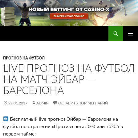
Перейти
к
содержимому
Поиск
Прогнозы на футбол — ставки на футбол
ОСНОВ
МЕНЮ
ПРОГНОЗ НА ФУТБОЛ
LIVE ПРОГНОЗ НА ФУТБОЛ
НА МАТЧ ЭЙБАР —
БАРСЕЛОНА
22.01.2017
ADMIN
ОСТАВИТЬ КОММЕНТАРИЙ
Бесплатный live прогноз Эйбар — Барселона на
футбол по стратегии «Против счета» 0-0 или тб 0.5 в
первом тайме
: