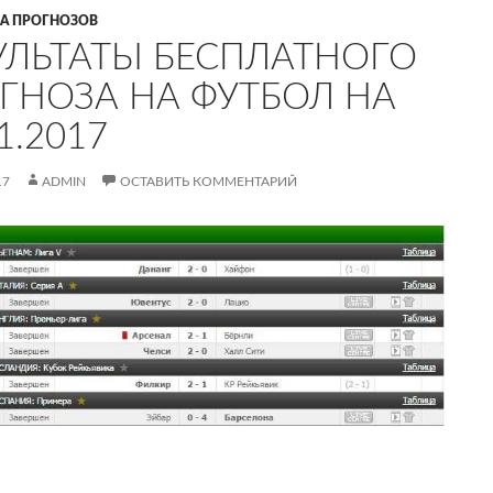
КА ПРОГНОЗОВ
УЛЬТАТЫ БЕСПЛАТНОГО
ГНОЗА НА ФУТБОЛ НА
1.2017
17
ADMIN
ОСТАВИТЬ КОММЕНТАРИЙ