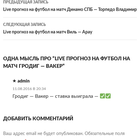
ПРЕДЫДУЩАЯ ЗАПИСЬ
по
Live прогноз на футбол на матч Динамо СПБ — Торпедо Владимир
записям
СЛЕДУЮЩАЯ ЗАПИСЬ
Live прогноз на футбол на матч Виль — Арау
ОДНА МЫСЛЬ ПРО “LIVE ПРОГНОЗ НА ФУТБОЛ НА
МАТЧ ГРОДИГ — ВАКЕР”
admin
11.08.2016 В 20:34
Гродиг — Вакер — ставка выиграла —
ДОБАВИТЬ КОММЕНТАРИЙ
Ваш адрес email не будет опубликован.
Обязательные поля