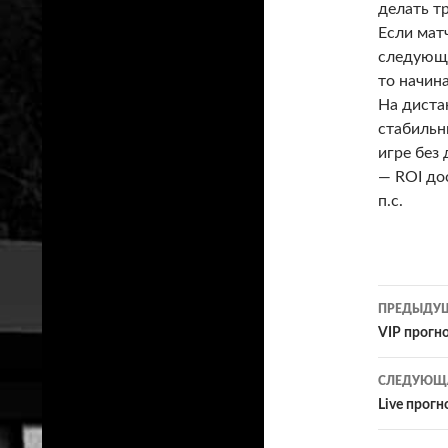
делать т
Если матч
следующе
то начина
На диста
стабильн
игре без
— ROI до
п.с.
Нави
ПРЕДЫДУЩ
по
VIP прогно
запи
СЛЕДУЮЩА
Live прогн