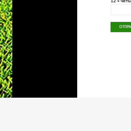
12 + чет