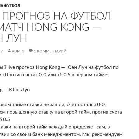
НА ФУТБОЛ
E ПРОГНОЗ НА ФУТБОЛ
МАТЧ HONG KONG —
 ЛУН
17
ADMIN
1 КОММЕНТАРИЙ
ый live прогноз Hong Kong — Юэн Лун на футбол по
 «Против счета» 0-0 или тб 0.5 в первом тайме
:
g — Юэн Лун
рвом тайме ставки не зашли, счет остался 0-0,
ем повышенную ставку на второй тайм, против счета
б 0.5
тавки на второй тайм каждый определяет сам, в
твии со своим банк менеджментом. Мы рекомендуем