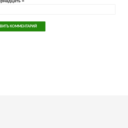
ырнадцать =