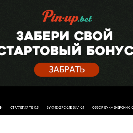
КИ
СТРАТЕГИЯ ТБ 0.5
БУКМЕКЕРСКИЕ ВИЛКИ
ОБЗОР БУКМЕКЕРСКИХ 