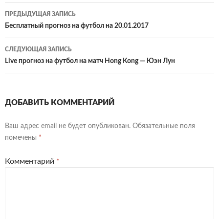
Навигация
ПРЕДЫДУЩАЯ ЗАПИСЬ
по
Бесплатный прогноз на футбол на 20.01.2017
записям
СЛЕДУЮЩАЯ ЗАПИСЬ
Live прогноз на футбол на матч Hong Kong — Юэн Лун
ДОБАВИТЬ КОММЕНТАРИЙ
Ваш адрес email не будет опубликован.
Обязательные поля
помечены
*
Комментарий
*