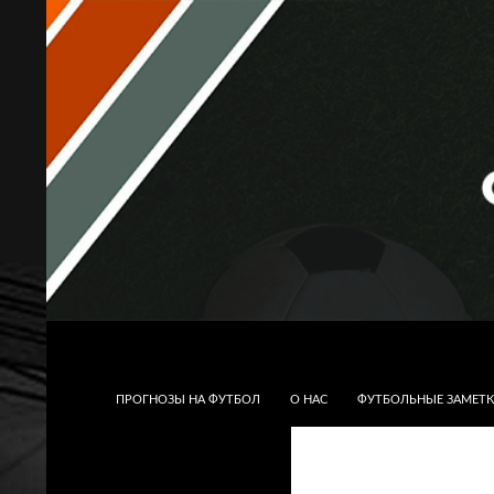
Перейти
к
содержимому
Поиск
Прогнозы на футбол — ставки на футбол
ПРОГНОЗЫ НА ФУТБОЛ
О НАС
ФУТБОЛЬНЫЕ ЗАМЕТ
Плюсовая стратегия на футбол.
Бесплатные прогнозы на футбол
на каждый день