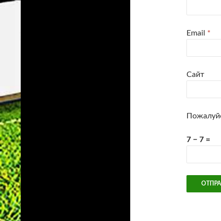
Email
*
Сайт
Пожалуйс
7 − 7 =