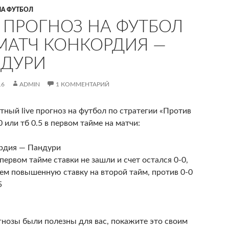
НА ФУТБОЛ
E ПРОГНОЗ НА ФУТБОЛ
МАТЧ КОНКОРДИЯ —
ДУРИ
16
ADMIN
1 КОММЕНТАРИЙ
тный live прогноз на футбол по стратегии «Против
0 или тб 0.5 в первом тайме на матчи:
рдия — Пандури
 первом тайме ставки не зашли и счет остался 0-0,
ем повышенную ставку на второй тайм, против 0-0
5
гнозы были полезны для вас, покажите это своим