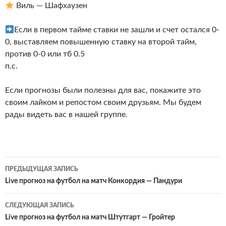
Виль — Шафхаузен
Если в первом тайме ставки не зашли и счет остался 0-
0, выставляем повышенную ставку на второй тайм,
против 0-0 или тб 0.5
п.с.
Если прогнозы были полезны для вас, покажите это
своим лайком и репостом своим друзьям. Мы будем
рады видеть вас в нашей группе.
Навигация
ПРЕДЫДУЩАЯ ЗАПИСЬ
по
Live прогноз на футбол на матч Конкордия — Пандури
записям
СЛЕДУЮЩАЯ ЗАПИСЬ
Live прогноз на футбол на матч Штутгарт — Гройтер