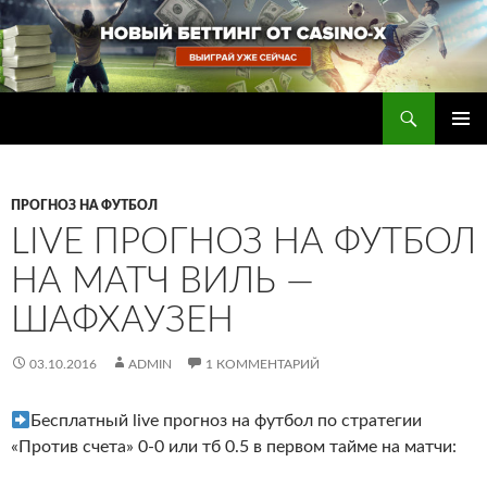
Перейти
к
содержимому
Поиск
Прогнозы на футбол — ставки на футбол
ОСНОВ
МЕНЮ
ПРОГНОЗ НА ФУТБОЛ
LIVE ПРОГНОЗ НА ФУТБОЛ
НА МАТЧ ВИЛЬ —
ШАФХАУЗЕН
03.10.2016
ADMIN
1 КОММЕНТАРИЙ
Бесплатный live прогноз на футбол по стратегии
«Против счета» 0-0 или тб 0.5 в первом тайме на матчи: