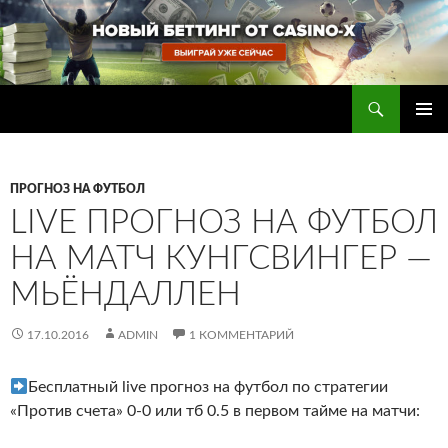
Перейти
к
содержимому
Поиск
Прогнозы на футбол — ставки на футбол
ОСНОВ
МЕНЮ
ПРОГНОЗ НА ФУТБОЛ
LIVE ПРОГНОЗ НА ФУТБОЛ
НА МАТЧ КУНГСВИНГЕР —
МЬЁНДАЛЛЕН
17.10.2016
ADMIN
1 КОММЕНТАРИЙ
Бесплатный live прогноз на футбол по стратегии
«Против счета» 0-0 или тб 0.5 в первом тайме на матчи: