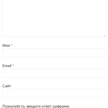
Имя
*
Email
*
Сайт
Пожалуйста, введите ответ цифрами: