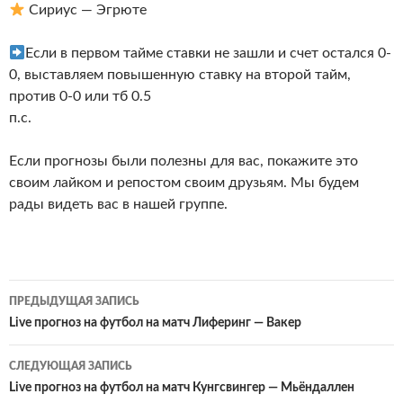
Сириус — Эгрюте
Если в первом тайме ставки не зашли и счет остался 0-
0, выставляем повышенную ставку на второй тайм,
против 0-0 или тб 0.5
п.с.
Если прогнозы были полезны для вас, покажите это
своим лайком и репостом своим друзьям. Мы будем
рады видеть вас в нашей группе.
Навигация
ПРЕДЫДУЩАЯ ЗАПИСЬ
по
Live прогноз на футбол на матч Лиферинг — Вакер
записям
СЛЕДУЮЩАЯ ЗАПИСЬ
Live прогноз на футбол на матч Кунгсвингер — Мьёндаллен