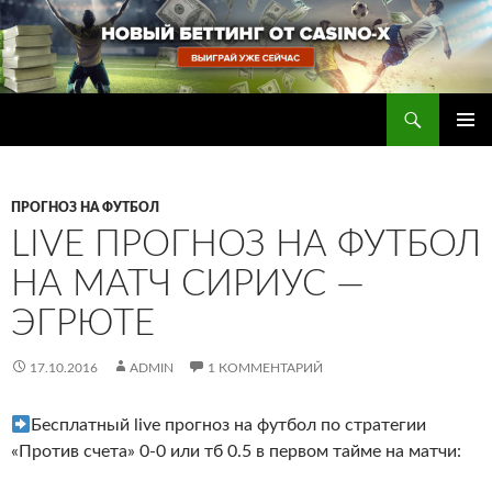
Перейти
к
содержимому
Поиск
Прогнозы на футбол — ставки на футбол
ОСНОВ
МЕНЮ
ПРОГНОЗ НА ФУТБОЛ
LIVE ПРОГНОЗ НА ФУТБОЛ
НА МАТЧ СИРИУС —
ЭГРЮТЕ
17.10.2016
ADMIN
1 КОММЕНТАРИЙ
Бесплатный live прогноз на футбол по стратегии
«Против счета» 0-0 или тб 0.5 в первом тайме на матчи: