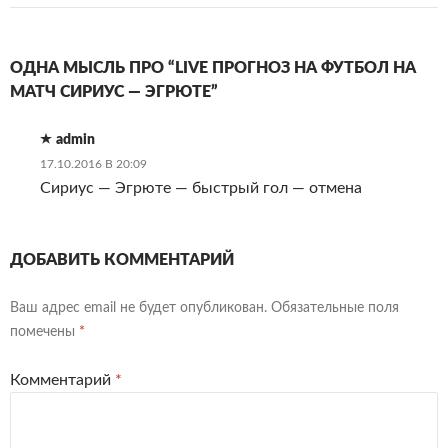
ОДНА МЫСЛЬ ПРО “LIVE ПРОГНОЗ НА ФУТБОЛ НА
МАТЧ СИРИУС — ЭГРЮТЕ”
admin
17.10.2016 В 20:09
Сириус — Эгрюте — быстрый гол — отмена
ДОБАВИТЬ КОММЕНТАРИЙ
Ваш адрес email не будет опубликован.
Обязательные поля
помечены
*
Комментарий
*