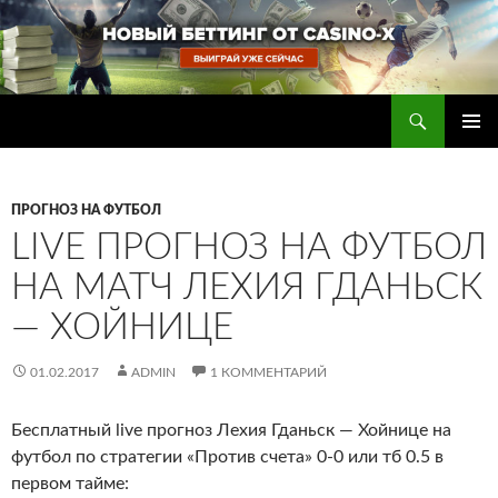
Перейти
к
содержимому
Поиск
Прогнозы на футбол — ставки на футбол
ОСНОВ
МЕНЮ
ПРОГНОЗ НА ФУТБОЛ
LIVE ПРОГНОЗ НА ФУТБОЛ
НА МАТЧ ЛЕХИЯ ГДАНЬСК
— ХОЙНИЦЕ
01.02.2017
ADMIN
1 КОММЕНТАРИЙ
Бесплатный live прогноз Лехия Гданьск — Хойнице на
футбол по стратегии «Против счета» 0-0 или тб 0.5 в
первом тайме
: