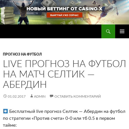
Перейти
к
содержимому
Поиск
Прогнозы на футбол — ставки на футбол
ОСНОВ
МЕНЮ
ПРОГНОЗ НА ФУТБОЛ
LIVE ПРОГНОЗ НА ФУТБОЛ
НА МАТЧ СЕЛТИК —
АБЕРДИН
01.02.2017
ADMIN
ОСТАВИТЬ КОММЕНТАРИЙ
Бесплатный live прогноз Селтик — Абердин на футбол
по стратегии «Против счета» 0-0 или тб 0.5 в первом
тайме
: